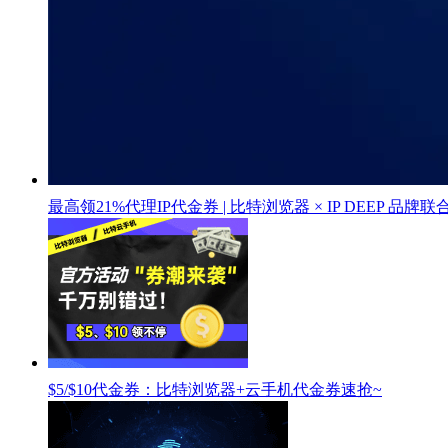
最高领21%代理IP代金券 | 比特浏览器 × IP DEEP 品牌
$5/$10代金券：比特浏览器+云手机代金券速抢~