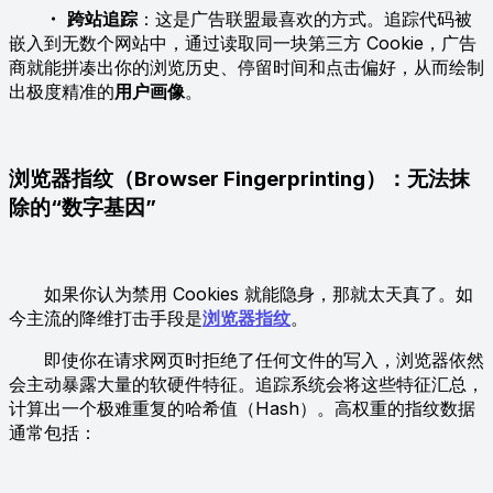
・
跨站追踪
：这是广告联盟最喜欢的方式。追踪代码被
嵌入到无数个网站中，通过读取同一块第三方 Cookie，广告
商就能拼凑出你的浏览历史、停留时间和点击偏好，从而绘制
出极度精准的
用户画像
。
浏览器指纹（Browser Fingerprinting）：无法抹
除的“数字基因”
如果你认为禁用 Cookies 就能隐身，那就太天真了。如
今主流的降维打击手段是
浏览器指纹
。
即使你在请求网页时拒绝了任何文件的写入，浏览器依然
会主动暴露大量的软硬件特征。追踪系统会将这些特征汇总，
计算出一个极难重复的哈希值（Hash）。高权重的指纹数据
通常包括：