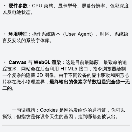
・
硬件参数
：CPU 架构、显卡型号、屏幕分辨率、色彩深度
以及电池状态。
・
环境特征
：操作系统版本（User Agent）、时区、系统语
言及安装的系统字体库。
・
Canvas 与 WebGL 渲染
：这是目前最隐蔽、最致命的追
踪技术。网站会在后台利用 HTML5 接口，指令浏览器绘制
一个复杂的隐藏 3D 图像。由于不同设备的显卡驱动和图形芯
片存在微小物理差异，
最终输出的像素字节数组是完全独一无
二的
。
一句话概括：Cookies 是网站发给你的通行证，你可以
撕毁；但指纹是你设备天生的基因，走到哪都会被认出。