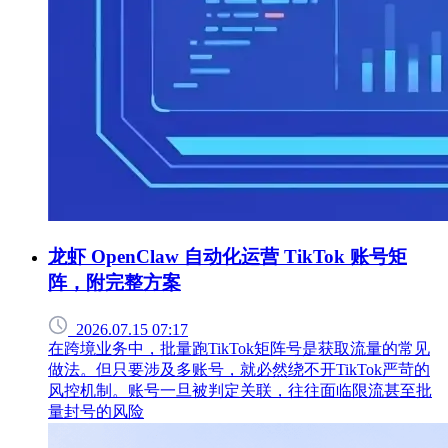
龙虾 OpenClaw 自动化运营 TikTok 账号矩
阵，附完整方案
2026.07.15 07:17
在跨境业务中，批量跑TikTok矩阵号是获取流量的常见
做法。但只要涉及多账号，就必然绕不开TikTok严苛的
风控机制。账号一旦被判定关联，往往面临限流甚至批
量封号的风险