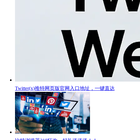
Twitter(x)推特网页版官网入口地址，一键直达