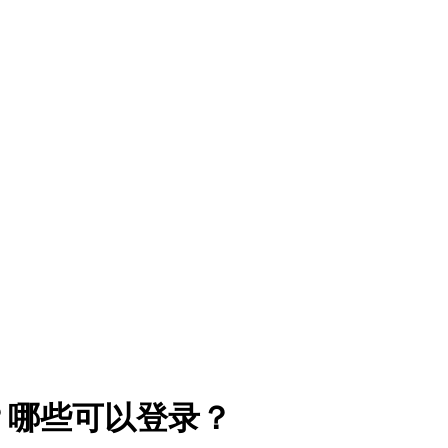
？哪些可以登录？