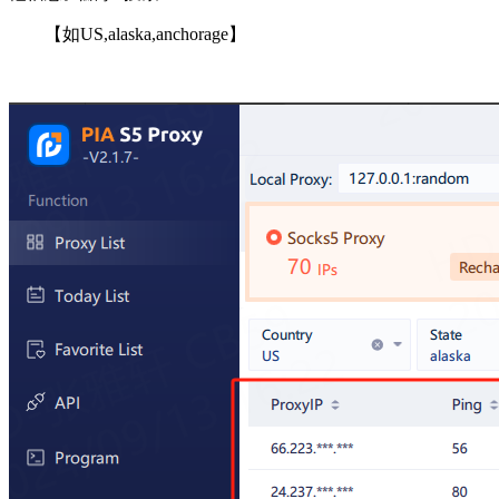
【如US,alaska,anchorage】