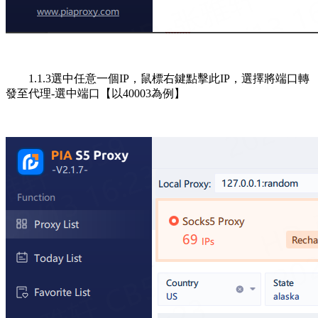
1.1.3選中任意一個IP，鼠標右鍵點擊此IP，選擇將端口轉
發至代理-選中端口【以40003為例】