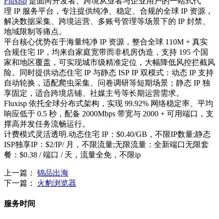
Fluxisp
是面向开发者、跨境从业者与企业用户的一站式代
理 IP 服务平台，专注提供纯净、稳定、合规的全球 IP 资源，
解决数据采集、跨境运营、多账号管理等场景下的 IP 封禁、
地域限制等痛点。
平台核心优势在于海量纯净 IP 资源，整合全球 110M + 真实
合规住宅 IP，均来自家庭宽带而非机房伪造，支持 195 个国
家和地区覆盖，可实现城市级精准定位，大幅降低风控拦截风
险。同时提供动态住宅 IP 与静态 ISP IP 双模式：动态 IP 支持
自动轮换，适配爬虫采集、问卷调研等短期场景；静态 IP 独
享固定，适合跨境店铺、社媒主号等长期运营需求。
Fluxisp 依托全球分布式架构，实现 99.92% 网络稳定率、平均
响应低于 0.5 秒，配备 2000Mbps 带宽与 2000 + 可用端口，支
撑高并发任务流畅运行。
计费模式灵活透明.动态住宅 IP：$0.40/GB，不限IP数量;静态
ISP独享IP：$2/IP/ 月，不限流量;无限流量：全新端口无限套
餐：$0.38 / 端口 / 天，流量全免，不限ip
上一篇：
锦品出海
下一篇：
火豹浏览器
服务时间