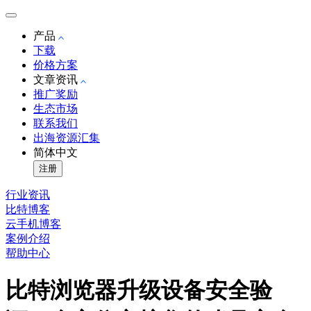
产品
下载
价格方案
文章资讯
推广奖励
生态市场
联系我们
出海资源汇集
简体中文
注册
行业资讯
比特博客
云手机博客
案例介绍
帮助中心
比特浏览器升级设备安全验