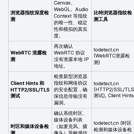
Canvas、
WebGL、Audio
浏览器指纹深度检
比特浏览器指纹检
Context 等指纹
测
测工具
的唯一性、稳定
性和模拟的真实
度。
再次确认
todetect.cn
WebRTC 泄露检
WebRTC 协议
(WebRTC泄露检
测
没有泄露本地 IP
测)
地址。
检查新型浏览器
指纹和网络协议
Client Hints 和
todetect.cn
的安全配置，确
(HTTP2/SSL/TL
HTTP2/SSL/TLS
测试), Client Hints
测试
保信息传输没有
漏洞。
确认系统时区、
媒体设备列表
todetect.cn (时区
时区和媒体设备检
（如麦克风、摄
检测和媒体设备检
测
像头）等敏感信