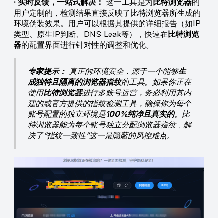
· 实时反馈，一站式解决：
这一工具是为
比特浏览器
的
用户定制的，检测结果直接反映了比特浏览器所生成的
环境伪装效果。用户可以根据其提供的详细报告（如IP
类型、原生IP判断、DNS Leak等），快速在
比特浏览
器
的配置界面进行针对性的调整和优化。
专家提示：
真正的环境安全，源于一个能够
生
成独特且隔离的浏览器指纹
的工具。如果你正在
使用
比特浏览器
进行多账号运营，务必利用其内
建的或官方提供的指纹检测工具，确保你为每个
账号配置的独立环境是
100%纯净且真实的
。比
特浏览器能为每个账号独立分配浏览器指纹，解
决了“指纹一致性”这一最隐蔽的风控难点。