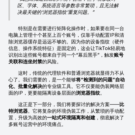
区、字体、系统语言等参数非常繁琐，且无法解
决最关键的‘浏览器指纹’重复问题。”
特别是在需要进行矩阵化操作时，如果要在同一台
电脑上管理十个甚至上百个账号，仅靠手动配置IP和清
除浏览器缓存是远远不够的。因为你的设备指纹（硬件
信息、操作系统特征）是固定的，这会让TikTok轻易地
识别出这些账号都来自于同一个“幕后黑手”，触发
账号
关联和连坐封禁
的风险。
这时，传统的代理软件和普通浏览器就显得力不从
心了。我们需要的，是一个能够
将“检测到的问题”自动
化、批量化解决
的专业级工具。它不仅要能伪装网络层
面的IP，更要能隔离设备层面的
浏览器指纹
。
这正是下一部分，我们将要探讨的解决方案——
比
特浏览器
。它将复杂的环境伪装工作，从繁琐的手动配
置，升级为高效的
一站式环境隔离和创建
，彻底解决了
多账号运营中的环境痛点。