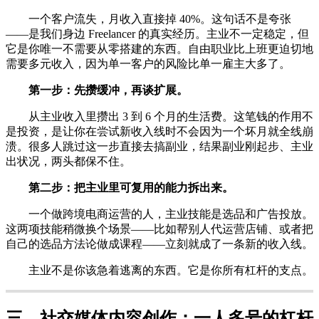
一个客户流失，月收入直接掉 40%。这句话不是夸张
——是我们身边 Freelancer 的真实经历。主业不一定稳定，但
它是你唯一不需要从零搭建的东西。自由职业比上班更迫切地
需要多元收入，因为单一客户的风险比单一雇主大多了。
第一步：先攒缓冲，再谈扩展。
从主业收入里攒出 3 到 6 个月的生活费。这笔钱的作用不
是投资，是让你在尝试新收入线时不会因为一个坏月就全线崩
溃。很多人跳过这一步直接去搞副业，结果副业刚起步、主业
出状况，两头都保不住。
第二步：把主业里可复用的能力拆出来。
一个做跨境电商运营的人，主业技能是选品和广告投放。
这两项技能稍微换个场景——比如帮别人代运营店铺、或者把
自己的选品方法论做成课程——立刻就成了一条新的收入线。
主业不是你该急着逃离的东西。它是你所有杠杆的支点。
三、社交媒体内容创作：一人多号的杠杆