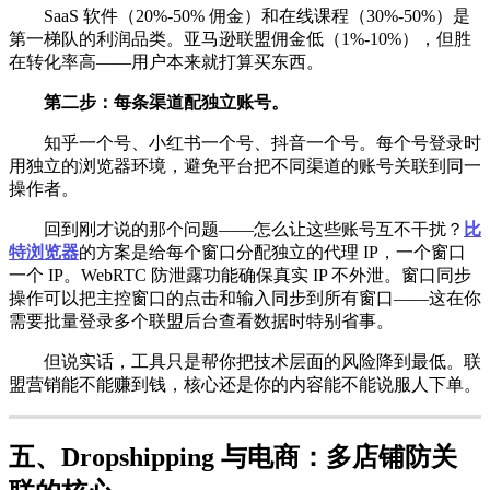
SaaS 软件（20%-50% 佣金）和在线课程（30%-50%）是
第一梯队的利润品类。亚马逊联盟佣金低（1%-10%），但胜
在转化率高——用户本来就打算买东西。
第二步：每条渠道配独立账号。
知乎一个号、小红书一个号、抖音一个号。每个号登录时
用独立的浏览器环境，避免平台把不同渠道的账号关联到同一
操作者。
回到刚才说的那个问题——怎么让这些账号互不干扰？
比
特浏览器
的方案是给每个窗口分配独立的代理 IP，一个窗口
一个 IP。WebRTC 防泄露功能确保真实 IP 不外泄。窗口同步
操作可以把主控窗口的点击和输入同步到所有窗口——这在你
需要批量登录多个联盟后台查看数据时特别省事。
但说实话，工具只是帮你把技术层面的风险降到最低。联
盟营销能不能赚到钱，核心还是你的内容能不能说服人下单。
五、Dropshipping 与电商：多店铺防关