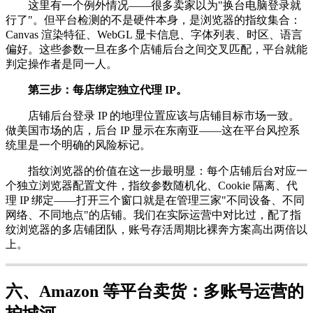
这里有一个例外情况——很多卖家以为"换台电脑登录就
行了"。但平台检测的不是硬件本身，是浏览器的指纹集合：
Canvas 渲染特征、WebGL 显卡信息、字体列表、时区、语言
偏好。这些参数一旦在多个店铺后台之间交叉匹配，平台就能
判定操作者是同一人。
第三步：每店绑定独立代理 IP。
店铺后台登录 IP 的地理位置应该与店铺目标市场一致。
做美国市场的店，后台 IP 显示在东南亚——这在平台风控系
统里是一个明确的风险标记。
指纹浏览器的价值在这一步最明显：每个店铺后台对应一
个独立浏览器配置文件，指纹参数随机化、Cookie 隔离、代
理 IP 绑定——打开三个窗口就是在管理三家"不同设备、不同
网络、不同地点"的店铺。我们在实际运营中对比过，配了指
纹浏览器的多店铺团队，账号存活周期比裸奔方案高出两倍以
上。
六、Amazon 等平台卖货：多账号运营的