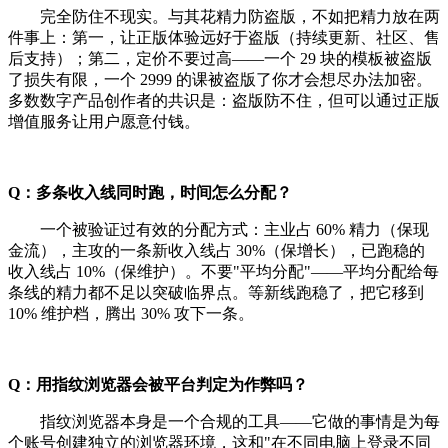
完全防住不现实。与其花精力防盗版，不如把精力放在两
件事上：第一，让正版体验远好于盗版（持续更新、社区、售
后支持）；第二，定价不要过高——一个 29 块的模板被盗版
了损失有限，一个 2999 的课被盗版了你才会想尽办法加密。
多数数字产品创作者的共识是：盗版防不住，但可以通过正版
增值服务让用户愿意付钱。
Q：多条收入线同时跑，时间怎么分配？
一个被验证过有效的分配方式：主业占 60% 精力（保现
金流），主攻的一条新收入线占 30%（保增长），已跑稳的
收入线占 10%（保维护）。不要"平均分配"——平均分配给每
条线的精力都不足以突破临界点。等新线跑稳了，把它移到
10% 维护档，腾出 30% 攻下一条。
Q：用指纹浏览器会被平台判定为作弊吗？
指纹浏览器本身是一个合规的工具——它做的事情是为每
个账号创建独立的浏览器环境，这和"在不同电脑上登录不同