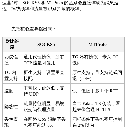
运营"时，SOCKS5 和 MTProto 的区别会直接体现为消息延
迟、掉线频率和流量被识别拦截的概率。
先把核心差异摆出来：
对比维
SOCKS5
MTProto
度
协议性
通用代理协议，所有
TG 私有协议，专为 TG
质
TCP 流量可复用
设计
TG 内
原生支持，设置里直
原生支持，且支持链式回
置支持
接配
退（5.4+）
非常快，延迟低，支
速度
快，但握手多 1 个 RTT
持 UDP
流量特征明显，易被
自带 Fake-TLS 伪装，看
隐蔽性
识别为代理流量
起来像普通 HTTPS
丢包表
在网络 QoS 限制下丢
同样条件下丢包率可控制
现
包率可能达 8%
在 2% 以内