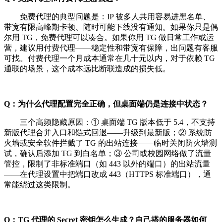
免费代理的典型问题是：IP 被多人共用容易进黑名单、
带宽有限高峰期卡顿、随时可能下线没有通知。如果你只是偶
尔用 TG，免费代理可以凑合。如果你用 TG 做日常工作或运
营，建议用付费代理——稳定性和带宽有保障，出问题有客服
可找。付费代理一个月成本通常在几十元以内，对于依赖 TG
通联的场景，这个成本远比断联造成的损失低。
Q：为什么代理配置完全正确，但桌面端仍是连接中状态？
三个高频隐藏原因：① 桌面端 TG 版本低于 5.4，不支持
新版代理合并入口和链式回退——升级到最新版；② 系统防
火墙或安全软件拦截了 TG 的出站连接——临时关闭防火墙测
试，确认后添加 TG 到白名单；③ 公司或校园网络做了流量
管控，限制了非标准端口（如 443 以外的端口）的出站流量
——在代理设置中把端口改成 443（HTTPS 标准端口），通
常能绕过这类限制。
Q：TG 代理的 Secret 密钥怎么生成？自己搭的服务器如何