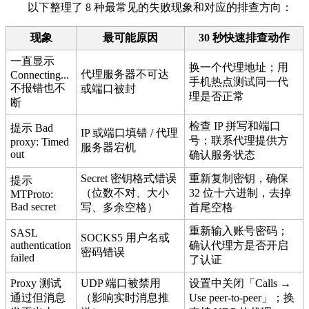
以下整理了 8 种最常见的失败现象和对应的排查方向：
现象
最可能原因
30 秒快速排查动作
一直显示
换一个代理地址；用
代理服务器不可达
Connecting...
手机热点测试同一代
不报错也不
或端口被封
理是否正常
断
检查 IP 拼写和端口
提示 Bad
IP 或端口填错 / 代理
号；联系代理提供方
proxy: Timed
服务器宕机
out
确认服务状态
Secret 密钥格式错误
重新复制密钥，确保
提示
（位数不对、大小
32 位十六进制，去掉
MTProto:
Bad secret
写、多余空格）
首尾空格
重新输入账号密码；
SASL
SOCKS5 用户名或
authentication
确认代理方是否开启
密码错误
failed
了认证
Proxy 测试
UDP 端口被禁用
设置中关闭「Calls →
通过但消息
（影响实时消息推
Use peer-to-peer」；换