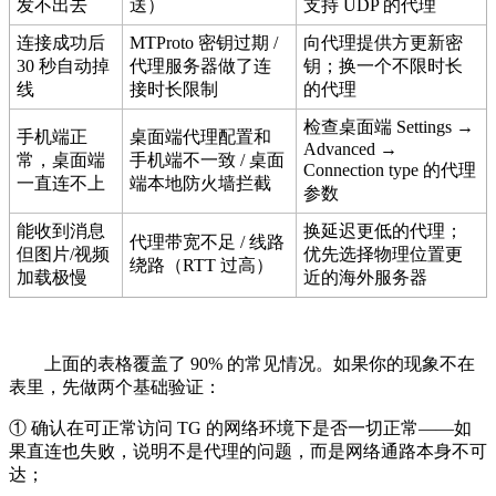
发不出去
送）
支持 UDP 的代理
连接成功后
MTProto 密钥过期 /
向代理提供方更新密
30 秒自动掉
代理服务器做了连
钥；换一个不限时长
线
接时长限制
的代理
检查桌面端 Settings →
手机端正
桌面端代理配置和
Advanced →
常，桌面端
手机端不一致 / 桌面
Connection type 的代理
一直连不上
端本地防火墙拦截
参数
能收到消息
换延迟更低的代理；
代理带宽不足 / 线路
但图片/视频
优先选择物理位置更
绕路（RTT 过高）
加载极慢
近的海外服务器
上面的表格覆盖了 90% 的常见情况。如果你的现象不在
表里，先做两个基础验证：
① 确认在可正常访问 TG 的网络环境下是否一切正常——如
果直连也失败，说明不是代理的问题，而是网络通路本身不可
达；