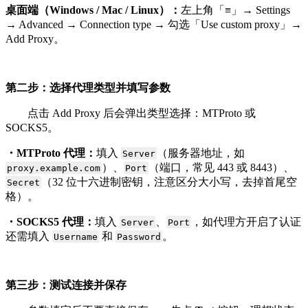
桌面端（Windows / Mac / Linux）：
左上角「≡」→ Settings
→ Advanced → Connection type → 勾选「Use custom proxy」→
Add Proxy。
第二步：选择代理类型并填写参数
点击 Add Proxy 后会弹出类型选择：MTProto 或
SOCKS5。
・MTProto 代理：
填入
（服务器地址，如
Server
）、
（端口，常见 443 或 8443）、
proxy.example.com
Port
（32 位十六进制密钥，注意区分大小写，去掉首尾空
Secret
格）。
・SOCKS5 代理：
填入
、
，如代理方开启了认证
Server
Port
还需填入
和
。
Username
Password
第三步：测试连接并保存