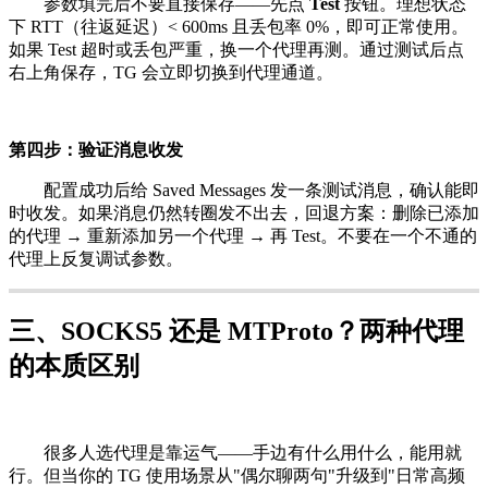
参数填完后不要直接保存——先点
Test
按钮。理想状态
下 RTT（往返延迟）< 600ms 且丢包率 0%，即可正常使用。
如果 Test 超时或丢包严重，换一个代理再测。通过测试后点
右上角保存，TG 会立即切换到代理通道。
第四步：验证消息收发
配置成功后给 Saved Messages 发一条测试消息，确认能即
时收发。如果消息仍然转圈发不出去，回退方案：删除已添加
的代理 → 重新添加另一个代理 → 再 Test。不要在一个不通的
代理上反复调试参数。
三、SOCKS5 还是 MTProto？两种代理
的本质区别
很多人选代理是靠运气——手边有什么用什么，能用就
行。但当你的 TG 使用场景从"偶尔聊两句"升级到"日常高频