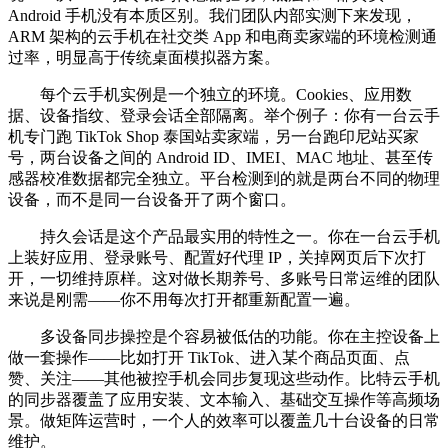
Android 手机没有本质区别。我们团队内部实测下来发现，
ARM 架构的云手机在社交类 App 和电商卖家端的环境检测通
过率，明显高于传统桌面模拟器方案。
每个云手机实例是一个独立的环境。Cookies、应用数
据、设备指纹、登录会话全部隔离。举个例子：你有一台云手
机专门跑 TikTok Shop 泰国站卖家端，另一台跑印尼站买家
号，两台设备之间的 Android ID、IMEI、MAC 地址、甚至传
感器校准数据都完全独立。平台检测到的就是两台不同的物理
设备，而不是同一台设备开了两个窗口。
持久会话是这个产品最实用的特性之一。你在一台云手机
上装好应用、登录账号、配置好代理 IP，关掉网页后下次打
开，一切维持原样。这对做长期养号、多账号日常运维的团队
来说是刚需——你不用每次打开都重新配置一遍。
多设备同步操控是个容易被低估的功能。你在主控设备上
做一套操作——比如打开 TikTok、进入某个商品页面、点
赞、关注——其他被控手机会同步复现这些动作。比特云手机
的同步器覆盖了应用安装、文本输入、基础交互操作等高频场
景。做矩阵运营时，一个人的效率可以覆盖几十台设备的日常
维护。