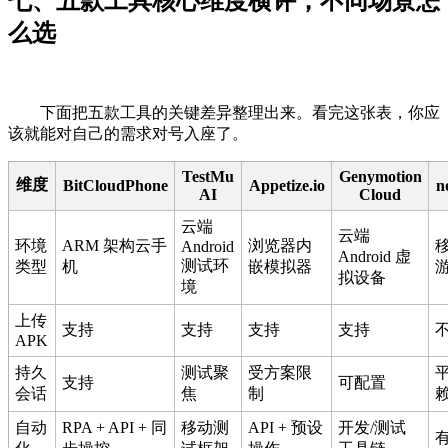
七、五款工具核心维度横评，不同场景怎
么选
下面把五款工具的关键差异整理出来。看完这张表，你应
该就能对自己的需求对号入座了。
TestMu
Genymotion
维度
BitCloudPhone
Appetize.io
n
AI
Cloud
云端
云端
环境
ARM 架构云手
浏览器内
Android
Android 虚
测试环
类型
机
嵌模拟器
拟设备
境
上传
支持
支持
支持
支持
APK
持久
测试聚
受方案限
支持
可配置
会话
焦
制
自动
RPA + API + 同
移动测
API + 预设
开发/测试