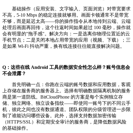
基础操作（应用安装、文字输入、页面浏览）对带宽要求
不高，5-10 Mbps 的稳定连接就够用。画面卡顿通常不是带宽
不够，而是延迟太高——你的操作指令从本地传到云端、云端
处理后画面再回传，这个往返时间如果超过 100 毫秒，操作就
会有明显的"拖手感"。解决方向：一是选离你物理位置近的云
手机节点；二是关闭本地占用带宽的应用（视频、下载）；三
是如果 Wi-Fi 抖动严重，换有线连接往往能直接解决问题。
Q：这些在线 Android 工具的数据安全性怎么样？账号信息会
不会泄露？
首先明确一点：你跑在云端的账号数据和应用数据，客观
上存储在服务商的服务器上。选择有明确数据隔离机制的服务
商是第一道防线。BitCloudPhone 的方案是每个实例独立存
储、独立网络、独立设备指纹——即使同一账号下的不同云手
机，彼此之间也没有数据通道。团队权限的分级管理进一步限
制了谁能访问哪些设备。此外，选择支持数据加密传输
（HTTPS/SSL）和定期安全审计的服务商，是降低数据风险
的基础操作。