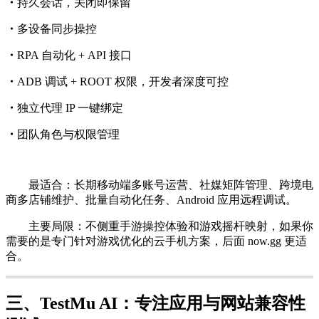
・
持久会话，关闭即保留
・
多设备同步操控
・
RPA 自动化 + API 接口
・
ADB 调试 + ROOT 权限，开发者深度可控
・
独立代理 IP 一键绑定
・
团队角色与权限管理
最适合：长期移动端多账号运营、社媒矩阵管理、跨境电
商多店铺维护、批量自动化任务、Android 应用远程调试。
主要局限：不侧重手游操控体验和游戏摇杆映射，如果你
需要的是专门针对游戏优化的云手机方案，后面 now.gg 更适
合。
三、TestMu AI：专注应用与网站兼容性