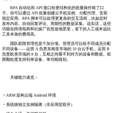
RPA 自动化和 API 接口给更结构化的批量操作留了口
子。你可以通过 API 批量创建云手机实例、分配代理、安装
指定应用。RPA 脚本可以处理更复杂的交互流程，比如定时
发布内容、自动回复评论、周期性的数据采集。说实话，这些
功能在跨境电商和社媒广告投放场景里，省下的人工成本远比
工具本身的费用高。
团队权限管理也是个加分项。管理员可以给不同成员分配
不同设备——运营 A 负责东南亚市场的 10 台云手机，运营 B
负责欧美市场的 8 台，互相之间看不到对方的设备和数据。权
限颗粒度支持到单设备、单功能级别。
关键能力速览：
・
ARM 架构云端 Android 环境
・
系统级独立实例隔离（非应用层双开）