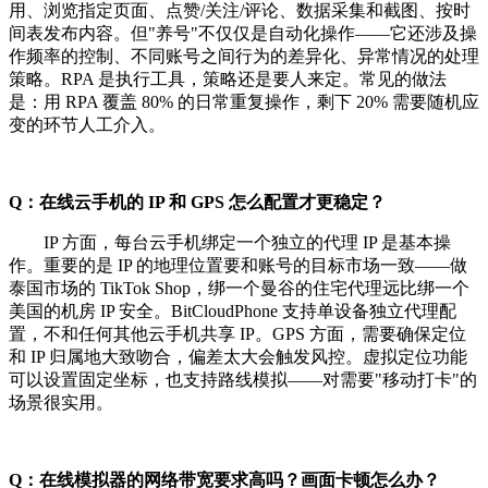
用、浏览指定页面、点赞/关注/评论、数据采集和截图、按时
间表发布内容。但"养号"不仅仅是自动化操作——它还涉及操
作频率的控制、不同账号之间行为的差异化、异常情况的处理
策略。RPA 是执行工具，策略还是要人来定。常见的做法
是：用 RPA 覆盖 80% 的日常重复操作，剩下 20% 需要随机应
变的环节人工介入。
Q：在线云手机的 IP 和 GPS 怎么配置才更稳定？
IP 方面，每台云手机绑定一个独立的代理 IP 是基本操
作。重要的是 IP 的地理位置要和账号的目标市场一致——做
泰国市场的 TikTok Shop，绑一个曼谷的住宅代理远比绑一个
美国的机房 IP 安全。BitCloudPhone 支持单设备独立代理配
置，不和任何其他云手机共享 IP。GPS 方面，需要确保定位
和 IP 归属地大致吻合，偏差太大会触发风控。虚拟定位功能
可以设置固定坐标，也支持路线模拟——对需要"移动打卡"的
场景很实用。
Q：在线模拟器的网络带宽要求高吗？画面卡顿怎么办？