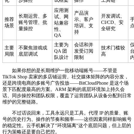
化
步操控
试框架
操作
工具链
应用测
产品演
长期运营、多
开发调试、
试、网
推荐
示、客户
账号管理、批
CI/CD、安
站兼容
场景
培训、支
量操控
全研究
性、
持
QA
主要为
会话和并
主要
不聚焦游戏或
技术门槛较
QA 团
发受订阅
局限
底层调试
高
队设计
限制
如果你想的是长期维护一批移动端账号——不管是
TikTok Shop 卖家的多店铺运营、社交媒体矩阵的内容分发，
还是跨境电商的多账号广告投放——BitCloudPhone 是这个场
景下匹配度最高的方案。ARM 架构的底层环境加上持久会
话、同步操控和团队权限，覆盖了运营团队从设备分配到日常
维护的完整链路。
不过话说回来，工具永远只是工具。代理 IP 的质量、账
号的历史行为、操作的节奏和频率——这些因素同样影响账号
的稳定性。云手机解决了"环境隔离"这个底层问题，但上层的
行为策略还是要自己把控。