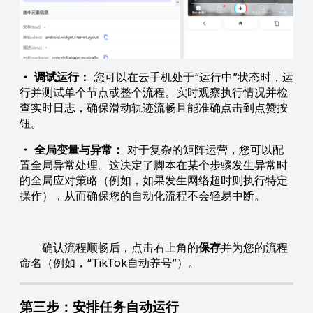
・
调试运行：
您可以在云手机处于“运行中”状态时，运
行并测试单个节点或整个流程。实时观察执行情况并检
查实时日志，确保滑动轨迹流畅且能准确点击到点赞按
钮。
・
全局变量与异常：
对于复杂的矩阵运营，您可以配
置全局异常处理。这决定了脚本在某个步骤发生异常时
的全局应对策略（例如，如果发生网络超时则执行特定
操作），从而确保您的自动化流程不会轻易中断。
确认流程顺畅后，点击右上角的
保存
并为您的流程
命名（例如，“TikTok自动养号”）。
第三步：安排任务自动运行