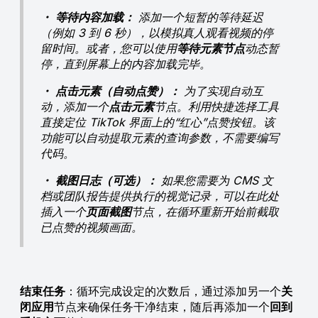
・
等待内容加载：
添加一个短暂的等待延迟
（例如 3 到 6 秒），以模拟真人观看视频的停
留时间。或者，您可以使用
等待元素节点
动态暂
停，直到屏幕上的内容加载完毕。
・
点击元素（自动点赞）：
为了实现自动互
动，添加一个
点击元素
节点。利用快捷选择工具
直接定位 TikTok 界面上的“红心”点赞按钮。该
功能可以自动提取元素的查询参数，不需要编写
代码。
・
截图日志（可选）：
如果您需要为 CMS 文
档或团队报告提供执行的视觉记录，可以在此处
插入一个
页面截图
节点，在循环重新开始前截取
已点赞的视频画面。
结束任务
：循环完成设定的次数后，通过添加另一个
关
闭应用
节点来确保任务干净结束，随后再添加一个
回到