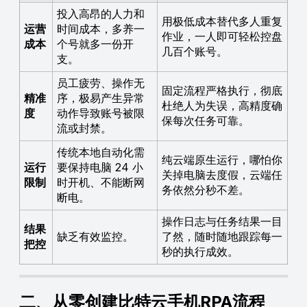
投入高昂的人力和
用极低成本替代多人重复
运营
时间成本，多养一
作业，一人即可轻松控盘
成本
个号就多一份开
几百个账号。
支。
员工疲劳、操作无
固定流程严格执行，彻底
精准
序，极易产生异常
杜绝人为失误，高精度确
度
动作导致账号被限
保每次任务可靠。
流或封禁。
传统本地自动化需
纯云端原生运行，哪怕你
运行
要保持电脑 24 小
关掉电脑去度假，云端任
限制
时开机、不能断网
务依然分秒不差。
断电。
操作日志与任务结果一目
结果
缺乏有效监控。
了然，随时随地跟踪每一
把控
秒的执行成效。
二、从零创建比特云手机RPA流程