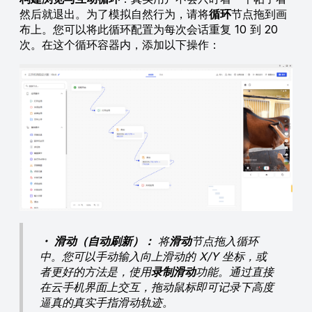
然后就退出。为了模拟自然行为，请将
循环
节点拖到画
布上。您可以将此循环配置为每次会话重复 10 到 20
次。在这个循环容器内，添加以下操作：
・
滑动（自动刷新）：
将
滑动
节点拖入循环
中。您可以手动输入向上滑动的 X/Y 坐标，或
者更好的方法是，使用
录制滑动
功能。通过直接
在云手机界面上交互，拖动鼠标即可记录下高度
逼真的真实手指滑动轨迹。