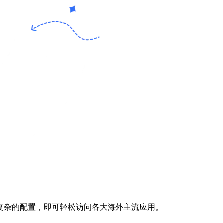
复杂的配置，即可轻松访问各大海外主流应用。