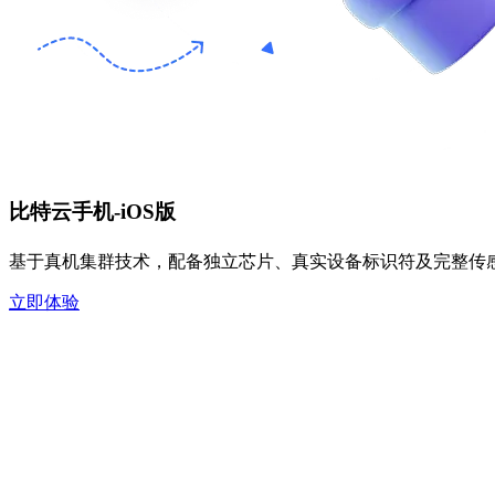
比特云手机-iOS版
基于真机集群技术，配备独立芯片、真实设备标识符及完整传感
立即体验