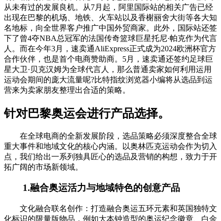
从未有过的发展良机。从7月起，阿里国际站的相关广告已经
出现在巴黎的机场、地铁、火车站以及香榭丽舍大街等各大知
名地标，向全世界客户推广中国外贸商家。此外，国际站还签
下了曾4夺NBA总冠军的法国传奇篮球巨星托尼·帕克作为代言
人。而在今年3月，速卖通AliExpress正式成为2024欧洲杯官方
合作伙伴，也是首个电商赞助商。5月，速卖通还签约足球巨
星大卫·贝克汉姆为全球代言人，那么普通卖家如何利用运用
运动会期间的庞大流量呢?比特指纹浏览器小编将从选品到运
营来为卖家朋友整理出合适的策略。
针对巴黎奥运会进行产品选择。
在全球电商的全新发展阶段，选品策略必须深度整合全球
重大事件和地域文化的核心内涵。以奥林匹克运动会作为切入
点，我们给出一系列独具匠心的选品及营销的构想，致力于开
拓广阔的市场新领域。
1.融合奥运活力与地域特色的创意产品
文化融合联名创作：打造融合奥运五环元素和英国独特文
化标识的限量版物品，例如大本钟造型的奥运纪念徽章、白金