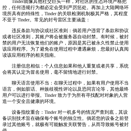
Tinder就像其他社交巨头一样，对社区的生态环境严格把
控，任何违规行为都必定会受到严厉惩处。再加上大陆网络环
境所具有的特殊性，Tinder 的关联检测机制极其严格，其程度
不亚于 Tinder。常见的封号雷区主要涵盖：
违反条款与协议或社区准则：倘若用户违背了条款和协议
或者社区准则，其账户将会被服务器自动封禁。有时候，被封
禁的用户无法恢复他们的账户，原因是其已被永久性禁止使用
该应用程序。为了避免在使用过程中遭遇麻烦，您最好认真阅
读该应用程序的相关指南。
注册信息相似：个人信息如果和他人重复或者共享，系统
会将其认定为冒名使用，毫不留情地进行封禁。
聊天语言使用不当：在聊天过程中，如果有用户使用不当
语言，例如脏话、种族歧视性评论以及恐同言论等，其他最终
用户可以进行举报。Tinder 致力于为所有寻找配对对象的人营
造一个安全且健康的环境。
设备指纹重合：Tinder 对一机多号的情况严查到底，其设
备识别技术旨在确保每个账号的独立性。倘若您的设备之前登
录过其他账号，就极有可能触发关联警告，从而导致账号被封
停。