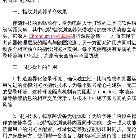
的高效同步操作。
一、指纹浏览器革命效果
伴随科技的迅猛前行，专为电商人士打造的工具与软件纷
纷崭露头角，其中比特指纹浏览器凭借独特的技术优势傲立潮
头。它深入
Chromium 内核底层
进行深度改造，一方面实现了
浏览器物理层级的隔离与隐匿踪迹，另一方面允许用户同时启
动多个相互独立的指纹浏览器实例。每个实例都拥有专属的登
录环境与 IP 地址，为账号安全筑牢坚固防线。
二、同步操作的作用
1. 打造差异化登录环境，确保独立性：比特指纹浏览器运
用先进的虚拟浏览器指纹技术，为每个账号精心构建独一无二
的登录环境。这种环境隔离机制有力阻断了 Cookies、本地存
储等敏感信息的相互交叉污染，从根本上杜绝了账号间的关联
风险。
2. 同步技术，畅享跨设备无缝体验：为给予用户跨设备操
作的便捷享受，比特指纹浏览器内置同步功能。这一强大功能
确保用户的浏览器配置、登录状态等数据能够即时同步。无论
用户身处何方，使用哪一台设备，都能实现无缝衔接，始终保