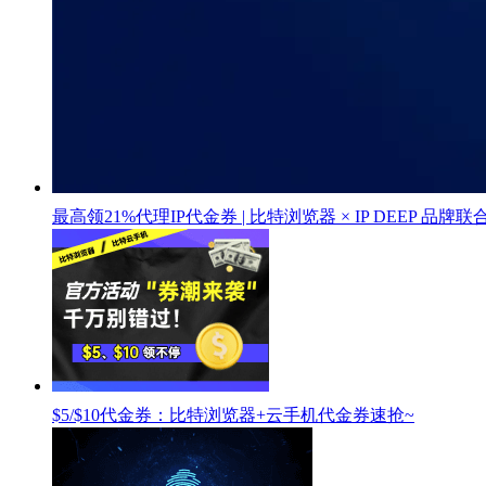
最高领21%代理IP代金券 | 比特浏览器 × IP DEEP 品牌
$5/$10代金券：比特浏览器+云手机代金券速抢~