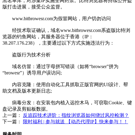
黑名单库，对涉案IP实施全网封禁。比特浏览器将持续公开盗
版打击进展，接受公众监督。
www.bitbrowesr.com为假冒网站，用户切勿访问
经技术取证确认，域名www.bitbrowesr.com系盗版比特浏
览器的钓鱼网站，其服务器位于香港（IP：
38.207.176.238），主要通过以下方式实施违法行为：
盗版行为技术分析
域名仿冒：通过字母拼写错误（如将“browser”拼为
“browesr”）诱导用户误访问;
内容克隆：使用自动化工具抓取正版官网的UI设计、帮
助文档及版本更新日志;
病毒分发：在安装包内植入远控木马，可窃取Cookie、键
盘记录及剪贴板数据。
上一篇：
反追踪技术进阶：指纹浏览器如何绕过风控检测？
下一篇：
限时福利 | 参与就送 【动态代理IP】快来参与！！
服务时间