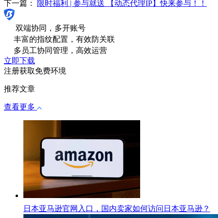
下一篇：
限时福利 | 参与就送 【动态代理IP】快来参与！！
双端协同，多开账号
丰富的指纹配置，有效防关联
多员工协同管理，高效运营
立即下载
注册获取免费环境
推荐文章
查看更多
日本亚马逊官网入口，国内卖家如何访问日本亚马逊？