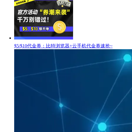
$5/$10代金券：比特浏览器+云手机代金券速抢~