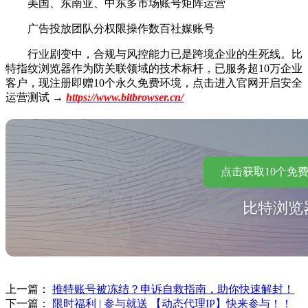
美国、东南亚、中东多市场账号矩阵运营
广告投放团队分权限操作数百社媒账号
行业剧变中，合规与风控能力已是跨境企业的生死线。比
特指纹浏览器作为防关联领域的技术标杆，已服务超10万企业
客户，现注册即赠10个永久免费环境，点击进入官网开启安全
运营测试 →
https://www.bitbrowser.cn/
点击获取10个免
比特浏览
上一篇：
推特账号被冻结？申诉自救指南，助你快速解封！
下一篇：
限时福利 | 参与就送 【动态代理IP】快来参与！！