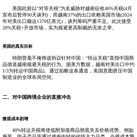
美国此前以“对等关税”为名威胁对越南征收46%关税(4月
宣布后暂停90天谈判)，而越南37%的出口依赖美国市场(2024
年对美出口额达1370亿美元)，谈判筹码严重不足。此次接受
20%关税+开放市场，实为规避更高制裁的无奈之举。
美国的真实目标
特朗普毫不掩饰该协议针对中国：“转运关税”直指中国商
品借道越南规避关税的行为。据美方数据，越南对美出口中约
1/3为转运中国商品]。通过掐断这条通道，美国意图挤压中国
制造业的全球布局空间。
二、对中国跨境企业的直接冲击
微观成本剧增
40%转运关税将使低附加值商品彻底失去价格优势。例如
服装、电子产品等通过越南中转的传统主力品类，合规成本预