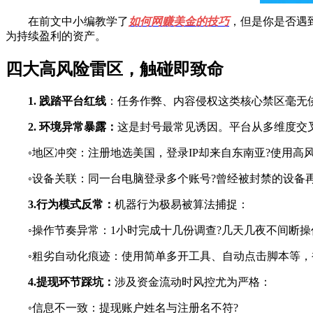
在前文中小编教学了
如何网赚美金的技巧
，但是你是否遇
为持续盈利的资产。
四大高风险雷区，触碰即致命
1. 践踏平台红线
：任务作弊、内容侵权这类核心禁区毫无
2. 环境异常暴露：
这是封号最常见诱因。平台从多维度交
◦地区冲突：注册地选美国，登录IP却来自东南亚?使用高风
◦设备关联：同一台电脑登录多个账号?曾经被封禁的设备再
3.行为模式反常：
机器行为极易被算法捕捉：
◦操作节奏异常：1小时完成十几份调查?几天几夜不间断操
◦粗劣自动化痕迹：使用简单多开工具、自动点击脚本等，
4.提现环节踩坑：
涉及资金流动时风控尤为严格：
◦信息不一致：提现账户姓名与注册名不符?