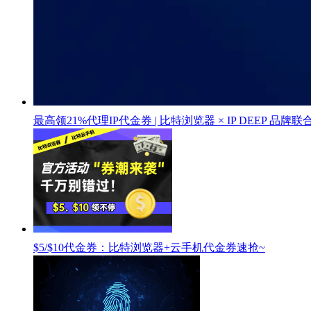
最高领21%代理IP代金券 | 比特浏览器 × IP DEEP 品牌
$5/$10代金券：比特浏览器+云手机代金券速抢~