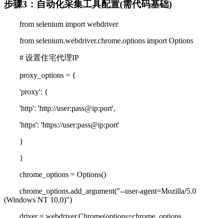
步骤3：自动化采集工具配置(需代码基础)
from selenium import webdriver
from selenium.webdriver.chrome.options import Options
# 设置住宅代理IP
proxy_options = {
'proxy': {
'http': 'http://user:pass@ip:port',
'https': 'https://user:pass@ip:port'
}
}
chrome_options = Options()
chrome_options.add_argument("--user-agent=Mozilla/5.0
(Windows NT 10.0)")
driver = webdriver.Chrome(options=chrome_options,