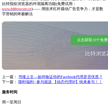
比特指纹浏览器的环境隔离功能(免费试用：
www.bitbrowser.cn
)—— 用技术杠杆撬动广告竞争力，才是数
字营销的终极解法
点击获取10个免
比特浏览
上一篇：
书接上文—如何验证你的Facebook代理是否优质？
下一篇：
限时福利 | 参与就送 【动态代理IP】快来参与！！
服务时间
周一至周日