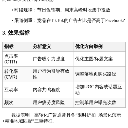
• 时段规律：节日促销期、周末高峰时段集中投放
• 渠道侧重：竞品在TikTok的广告占比是否高于Facebook?
3. 效果指标
指标
分析意义
优化方向举例
点击率
广告吸引力强度
优化主图/标题文案
(CTR)
用户行为引导有效
转化率
调整落地页购买路径
(CVR)
性
增加UGC内容或话题互
互动率
内容共鸣程度
动
频次
用户疲劳度风险
控制单用户曝光次数
数据表明：高转化广告通常具备“限时折扣+场景化演示
+精准地域匹配”三重特征。