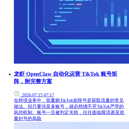
龙虾 OpenClaw 自动化运营 TikTok 账号矩
阵，附完整方案
2026.07.15 07:17
在跨境业务中，批量跑TikTok矩阵号是获取流量的常见
做法。但只要涉及多账号，就必然绕不开TikTok严苛的
风控机制。账号一旦被判定关联，往往面临限流甚至批
量封号的风险