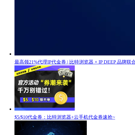
最高领21%代理IP代金券 | 比特浏览器 × IP DEEP 品牌
$5/$10代金券：比特浏览器+云手机代金券速抢~