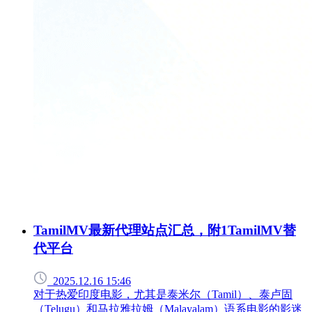
TamilMV最新代理站点汇总，附1TamilMV替
代平台
2025.12.16 15:46
对于热爱印度电影，尤其是泰米尔（Tamil）、泰卢固
（Telugu）和马拉雅拉姆（Malayalam）语系电影的影迷